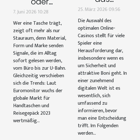
oder
optimale
25. März 2026 09:56
statement?
7. Juni 2026 10:28
Online-
wenn
Die Auswahl des
Wer eine Tasche trägt,
Casino
optimalen Online-
taschen
zeigt oft mehr als nur
auswählt:
Casinos stellt für viele
persönlichkeit
Stauraum, denn Material,
Spieler eine
Sicherheit
Form und Marke senden
zeigen
Herausforderung dar,
Signale, die im Alltag
und Boni?
insbesondere wenn es
sofort gelesen werden,
um Sicherheit und
vom Büro bis zur U-Bahn.
attraktive Boni geht. In
Gleichzeitig verschieben
einer zunehmend
sich die Trends: Laut
digitalen Welt ist es
Euromonitor wuchs der
wesentlich, sich
globale Markt für
umfassend zu
Handtaschen und
informieren, bevor
Reisegepäck 2023
man eine Entscheidung
wertmäßig...
trifft. Im Folgenden
werden...