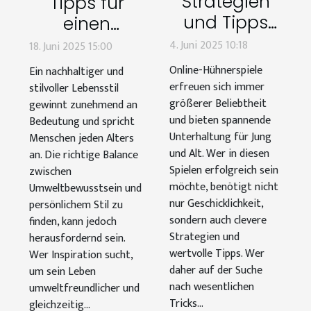
Strategien
Tipps für
und Tipps
einen
für Online-
nachhaltigen
4. Juni 2025 10:18
18. Juni 2025 15:00
Hühnerspiele
und stilvollen
Online-Hühnerspiele
Ein nachhaltiger und
Lebensstil
erfreuen sich immer
stilvoller Lebensstil
größerer Beliebtheit
gewinnt zunehmend an
und bieten spannende
Bedeutung und spricht
Unterhaltung für Jung
Menschen jeden Alters
und Alt. Wer in diesen
an. Die richtige Balance
Spielen erfolgreich sein
zwischen
möchte, benötigt nicht
Umweltbewusstsein und
nur Geschicklichkeit,
persönlichem Stil zu
sondern auch clevere
finden, kann jedoch
Strategien und
herausfordernd sein.
wertvolle Tipps. Wer
Wer Inspiration sucht,
daher auf der Suche
um sein Leben
nach wesentlichen
umweltfreundlicher und
Tricks...
gleichzeitig...