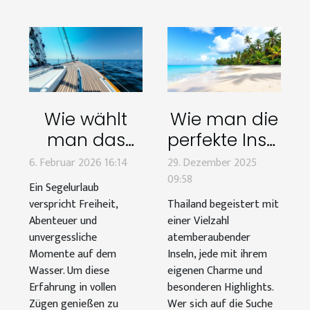
Wie wählt
Wie man die
man das
perfekte Insel
perfekte Boot
in Thailand
6. Februar 2026 16:14
29. Dezember 2025
für Ihren
für deinen
09:58
Ein Segelurlaub
nächsten
Urlaub wählt
verspricht Freiheit,
Thailand begeistert mit
Segelurlaub?
Abenteuer und
einer Vielzahl
unvergessliche
atemberaubender
Momente auf dem
Inseln, jede mit ihrem
Wasser. Um diese
eigenen Charme und
Erfahrung in vollen
besonderen Highlights.
Zügen genießen zu
Wer sich auf die Suche