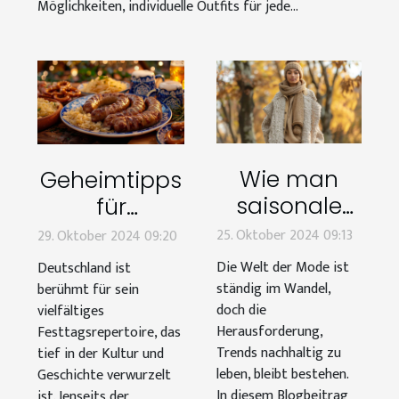
Möglichkeiten, individuelle Outfits für jede...
Wie man
Geheimtipps
saisonale
für
Mode das
traditionelle
25. Oktober 2024 09:13
29. Oktober 2024 09:20
ganze Jahr
deutsche
Die Welt der Mode ist
Deutschland ist
über
Festlichkeiten
ständig im Wandel,
berühmt für sein
nachhaltig
doch die
und ihre
vielfältiges
Herausforderung,
Festtagsrepertoire, das
trägt
Bedeutung
Trends nachhaltig zu
tief in der Kultur und
leben, bleibt bestehen.
Geschichte verwurzelt
In diesem Blogbeitrag
ist. Jenseits der