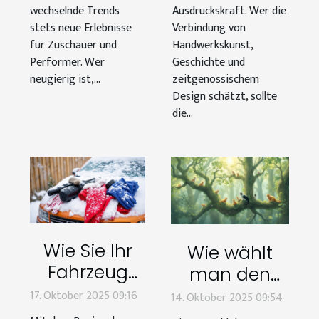
wechselnde Trends
Ausdruckskraft. Wer die
stets neue Erlebnisse
Verbindung von
für Zuschauer und
Handwerkskunst,
Performer. Wer
Geschichte und
neugierig ist,...
zeitgenössischem
Design schätzt, sollte
die...
Wie Sie Ihr
Wie wählt
Fahrzeug
man den
optimal für
perfekten
17. Oktober 2025 09:16
14. Oktober 2025 09:54
den Winter
Kratzbaum