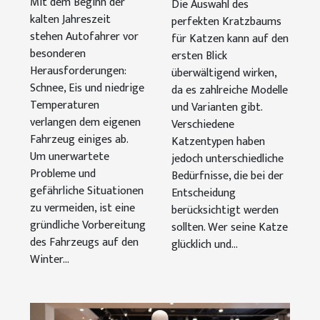
Mit dem Beginn der
Die Auswahl des
vorbereiten
für
kalten Jahreszeit
perfekten Kratzbaums
stehen Autofahrer vor
verschiedene
für Katzen kann auf den
besonderen
ersten Blick
Katzentypen?
Herausforderungen:
überwältigend wirken,
Schnee, Eis und niedrige
da es zahlreiche Modelle
Temperaturen
und Varianten gibt.
verlangen dem eigenen
Verschiedene
Fahrzeug einiges ab.
Katzentypen haben
Um unerwartete
jedoch unterschiedliche
Probleme und
Bedürfnisse, die bei der
gefährliche Situationen
Entscheidung
zu vermeiden, ist eine
berücksichtigt werden
gründliche Vorbereitung
sollten. Wer seine Katze
des Fahrzeugs auf den
glücklich und...
Winter...