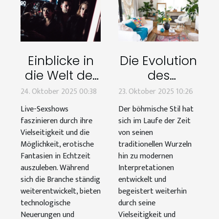
Einblicke in
Die Evolution
die Welt der
des
Live-
böhmischen
24. Oktober 2025 00:38
23. Oktober 2025 10:26
Sexshows:
Stils: Von
Live-Sexshows
Der böhmische Stil hat
Trends und
traditionell
faszinieren durch ihre
sich im Laufe der Zeit
Tipps
bis modern
Vielseitigkeit und die
von seinen
Möglichkeit, erotische
traditionellen Wurzeln
Fantasien in Echtzeit
hin zu modernen
auszuleben. Während
Interpretationen
sich die Branche ständig
entwickelt und
weiterentwickelt, bieten
begeistert weiterhin
technologische
durch seine
Neuerungen und
Vielseitigkeit und