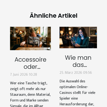
Ähnliche Artikel
Wie man
Accessoire
das
oder
optimale
25. März 2026 09:56
statement?
7. Juni 2026 10:28
Online-
wenn
Die Auswahl des
Wer eine Tasche trägt,
Casino
optimalen Online-
taschen
zeigt oft mehr als nur
auswählt:
Casinos stellt für viele
persönlichkeit
Stauraum, denn Material,
Spieler eine
Sicherheit
Form und Marke senden
zeigen
Herausforderung dar,
Signale, die im Alltag