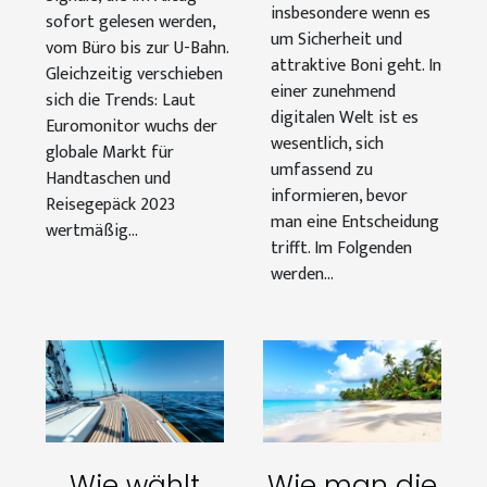
und Boni?
insbesondere wenn es
sofort gelesen werden,
um Sicherheit und
vom Büro bis zur U-Bahn.
attraktive Boni geht. In
Gleichzeitig verschieben
einer zunehmend
sich die Trends: Laut
digitalen Welt ist es
Euromonitor wuchs der
wesentlich, sich
globale Markt für
umfassend zu
Handtaschen und
informieren, bevor
Reisegepäck 2023
man eine Entscheidung
wertmäßig...
trifft. Im Folgenden
werden...
Wie wählt
Wie man die