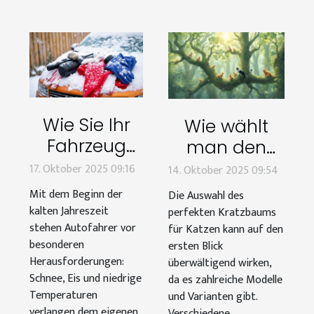
Wie Sie Ihr
Wie wählt
Fahrzeug
man den
optimal für
perfekten
17. Oktober 2025 09:16
14. Oktober 2025 09:54
den Winter
Kratzbaum
Mit dem Beginn der
Die Auswahl des
vorbereiten
für
kalten Jahreszeit
perfekten Kratzbaums
stehen Autofahrer vor
verschiedene
für Katzen kann auf den
besonderen
ersten Blick
Katzentypen?
Herausforderungen:
überwältigend wirken,
Schnee, Eis und niedrige
da es zahlreiche Modelle
Temperaturen
und Varianten gibt.
verlangen dem eigenen
Verschiedene