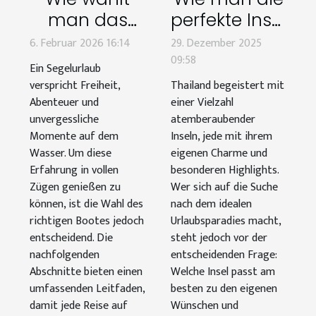
man das
perfekte Insel
perfekte Boot
in Thailand
6. Februar 2026 16:14
29. Dezember 2025
für Ihren
für deinen
09:58
Ein Segelurlaub
nächsten
Urlaub wählt
verspricht Freiheit,
Thailand begeistert mit
Segelurlaub?
Abenteuer und
einer Vielzahl
unvergessliche
atemberaubender
Momente auf dem
Inseln, jede mit ihrem
Wasser. Um diese
eigenen Charme und
Erfahrung in vollen
besonderen Highlights.
Zügen genießen zu
Wer sich auf die Suche
können, ist die Wahl des
nach dem idealen
richtigen Bootes jedoch
Urlaubsparadies macht,
entscheidend. Die
steht jedoch vor der
nachfolgenden
entscheidenden Frage:
Abschnitte bieten einen
Welche Insel passt am
umfassenden Leitfaden,
besten zu den eigenen
damit jede Reise auf
Wünschen und