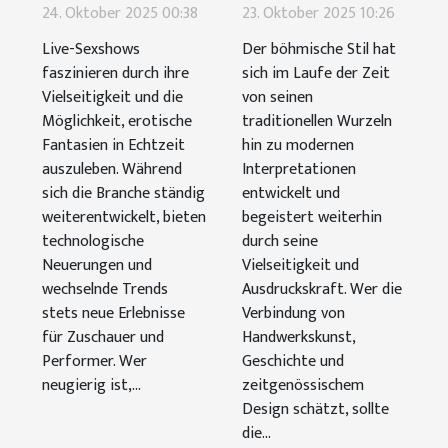
Live-
böhmischen
24. Oktober 2025 00:38
23. Oktober 2025 10:26
Sexshows:
Stils: Von
Live-Sexshows
Der böhmische Stil hat
Trends und
traditionell
faszinieren durch ihre
sich im Laufe der Zeit
Tipps
bis modern
Vielseitigkeit und die
von seinen
Möglichkeit, erotische
traditionellen Wurzeln
Fantasien in Echtzeit
hin zu modernen
auszuleben. Während
Interpretationen
sich die Branche ständig
entwickelt und
weiterentwickelt, bieten
begeistert weiterhin
technologische
durch seine
Neuerungen und
Vielseitigkeit und
wechselnde Trends
Ausdruckskraft. Wer die
stets neue Erlebnisse
Verbindung von
für Zuschauer und
Handwerkskunst,
Performer. Wer
Geschichte und
neugierig ist,...
zeitgenössischem
Design schätzt, sollte
die...