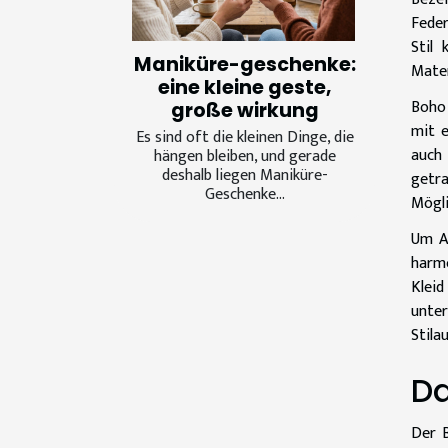
Feder
Stil 
Maniküre-geschenke:
Mater
eine kleine geste,
Boho 
große wirkung
mit e
Es sind oft die kleinen Dinge, die
auch 
hängen bleiben, und gerade
deshalb liegen Maniküre-
getr
Geschenke...
Mögli
Um Ac
harmo
Kleid
unter
Stila
Da
Der B