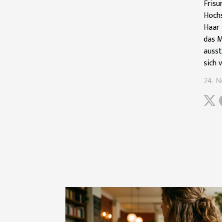
Fris
Hochs
Haar 
das M
ausst
sich 
24. 