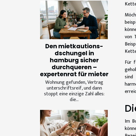
Kette
Möch
beisp
könne
von T
Beisp
Den mietkautions-
Kette
dschungel in
hamburg sicher
Für f
durchqueren –
gehob
expertenrat für mieter
sind
Wohnung gefunden, Vertrag
harmo
unterschriftsreif, und dann
errei
stoppt eine einzige Zahl alles:
die...
Di
Im Bo
könne
Bezei