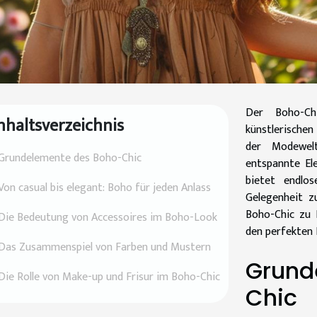
Der Boho-Ch
nhaltsverzeichnis
künstlerischen 
der Modewelt
Grundelemente des Boho-Chic
entspannte Ele
bietet endlos
Von casual bis elegant: Boho für jeden Anlass
Gelegenheit z
Boho-Chic zu 
Die Bedeutung von Accessoires im Boho-Look
den perfekten
Das Zusammenspiel von Farben und Mustern
Grund
Die Rolle von Make-up und Frisur im Boho-Chic
Chic