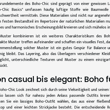
rundelemente des Boho-Chic sind geprägt von einer gewissen Lä
o-Chic Basics" umfassen häufig luftige Stoffe wie Baumwolle
chwertheit vermitteln. Diese Materialien sind nicht nur angeneh
 festen Bestandteil im Repertoire der natürlichen Materialien ma
s und harmonisches Erscheinungsbild kreieren und sich mühelos i
uster kombinieren ist ein weiteres Charakteristikum des Boho
akte Muster treffen aufeinander und schaffen ein visuelles Fest, da
menstellung solcher Muster ist ein gutes Gespür für Balance 
ig bleibt. Das Layering, also das Überlagern verschiedener Kleid
licht, unterschiedliche Texturen und Muster zu einem einzigar
ückt.
n casual bis elegant: Boho f
oho-Chic Look zeichnet sich durch seine Vielseitigkeit und seinen
So lassen sich für nahezu jeden Anlass passende Outfits krei
en Sie ein lässiges Boho-Outfit wählen, das aus einer fließe
op und einer leichten Strickjacke besteht. Die entscheidende Ro