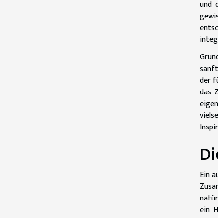
und d
gewis
ents
integ
Grund
sanft
der f
das Z
eigen
viels
Inspi
Di
Ein a
Zusam
natür
ein H