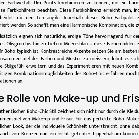
er Farbvielfalt. Um Prints kombinieren zu können, die ein har
se Farbkohärenz beachten. Diese Farbkohärenz erreicht man, in
cheidet, die den Ton angibt. Innerhalb dieser Boho Farbpalet
riert werden. So schafft man eine Harmonische Kombination, die z
sätzlich eignen sich natürliche, erdige Töne hervorragend für d
es Olivgrün bis hin zu tiefem Meeresblau – diese Farben bilden 
ür Boho typisch ist. Kontrastreiche Akzente setzen Sie am besten 
usammenspiel der Farben und Muster zu meistern, lohnt es sich
e Stilgefühl erweitern und das Experimentieren mit neuen Kombin
eitigen Kombinationsmöglichkeiten des Boho-Chic erfahren möcht
rationen an.
e Rolle von Make-up und Fri
uthentischer Boho-Chic Stil zeichnet sich nicht nur durch die Klei
menspiel von Make-up und Frisur. Für das perfekte Boho Make-u
licher Look, der die individuelle Schönheit unterstreicht, ohne dab
auch von Bronzer und ein leicht getönter Lippenbalsam können 