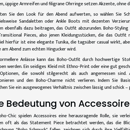
n, üppige Armreifen und filigrane Ohrringe setzen Akzente, ohne d
ten Sie den Look für den Abend aufwerten, so wählen Sie Sch
ielsweise Sandaletten oder Ankle Boots mit dezenten Verzierun
n ebenfalls dazu beitragen, das Outfit abzurunden. Boho-Stylin
ransitional Pieces, also jenen Kleidungsstücken, die das Outfit
iel hierfür ist eine elegante Tunika, die tagsüber casual wirkt, a
 am Abend zum echten Hingucker wird.
ormellere Anlässe kann das Boho-Outfit durch hochwertige Stof
en werden. Ein seidiges Kleid mit Ethno-Print oder eine gut gesc
 Optionen, die sowohl stilgerecht als auch angemessen sind.
nieren und den Boho-Charme nicht verlieren. Indem Sie Basis-
chen Sie ein ausgewogenes Verhältnis zwischen lässig und schick – 
e Bedeutung von Accessoir
ho-Chic spielen Accessoires eine herausragende Rolle, sie ver
n oft als das Statement Piece betrachtet werden, das die Blic
chnung "Boho Schmuck" fallen, zeichnen sich durch ihre Vielfält