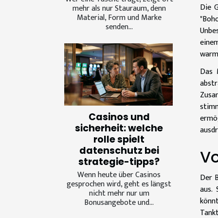
Die G
mehr als nur Stauraum, denn
Material, Form und Marke
"Boh
senden...
Unbes
einem
warme
Das M
abstr
Zusam
stimm
Casinos und
ermög
sicherheit: welche
ausdr
rolle spielt
datenschutz bei
Vo
strategie-tipps?
Wenn heute über Casinos
Der B
gesprochen wird, geht es längst
aus. 
nicht mehr nur um
könnt
Bonusangebote und...
Tankt