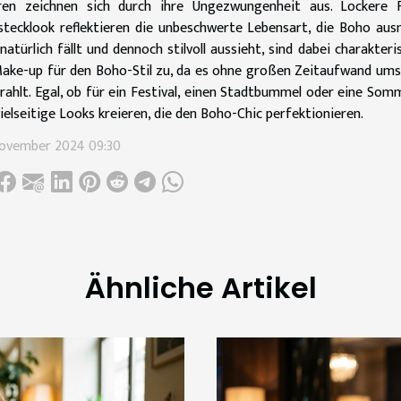
uren zeichnen sich durch ihre Ungezwungenheit aus. Lockere Fl
tecklook reflektieren die unbeschwerte Lebensart, die Boho aus
natürlich fällt und dennoch stilvoll aussieht, sind dabei charakteris
ake-up für den Boho-Stil zu, da es ohne großen Zeitaufwand umse
rahlt. Egal, ob für ein Festival, einen Stadtbummel oder eine S
vielseitige Looks kreieren, die den Boho-Chic perfektionieren.
November 2024 09:30
Ähnliche Artikel