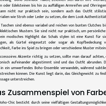
n oder Edelsteinen bis hin zu auffälligen Armreifen und Ohrringe
kann nicht nur praktisch sein, sondern auch das Outfit stilisti
ialien wie Stroh oder Leder zu setzen, die dem Look Authentizität
Taschen sind ebenso variabel und reichen von bunten Clutches 
klektischen Mustern. Sie sind nicht nur praktisch, um persönlich
ein modisches Highlight dar. Schals stylen ist eine Kunst für s
agen, als Gürtel eingesetzt oder sogar als Kopfbedeckung ve
chkeit, Farbe ins Spiel zu bringen oder verschiedene Muster mitei
cessoires Akzente richtig zu setzen, sollte man darauf achten, 
nisch aufeinander abgestimmt sind und das Outfit abrunden. D
 in ein umwerfendes Boho-Ensemble verwandeln, während subtile
streichen können. Die Kunst liegt darin, das Gleichgewicht zu find
ussage unterstreichen.
s Zusammenspiel von Farb
oho-Chic besticht durch seine vielfältigen Gestaltungsmöglichk