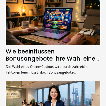
Wie beeinflussen
Bonusangebote Ihre Wahl eines
Online-Casinos?
Die Wahl eines Online-Casinos wird durch zahlreiche
Faktoren beeinflusst, doch Bonusangebote...