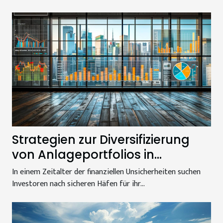
Strategien zur Diversifizierung
von Anlageportfolios in
unsicheren Märkten
In einem Zeitalter der finanziellen Unsicherheiten suchen
Investoren nach sicheren Häfen für ihr...