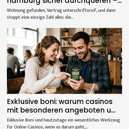
hamburg sicher durchqueren –
expertenrat für mieter
Wohnung gefunden, Vertrag unterschriftsreif, und dann
stoppt eine einzige Zahl alles: die...
Exklusive boni: warum casinos
mit besonderen angeboten um
mobile spieler werben
Exklusive Boni sind heutzutage ein wesentliches Werkzeug
für Online-Casinos, wenn es darum geht,...