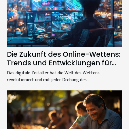
Die Zukunft des Online-Wettens:
Trends und Entwicklungen für
2024
Das digitale Zeitalter hat die Welt des Wettens
revolutioniert und mit jeder Drehung des...