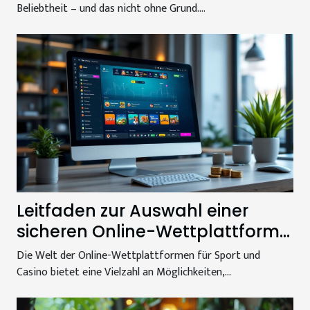
Beliebtheit – und das nicht ohne Grund....
Leitfaden zur Auswahl einer
sicheren Online-Wettplattform
für Sport und Casino
Die Welt der Online-Wettplattformen für Sport und
Casino bietet eine Vielzahl an Möglichkeiten,...