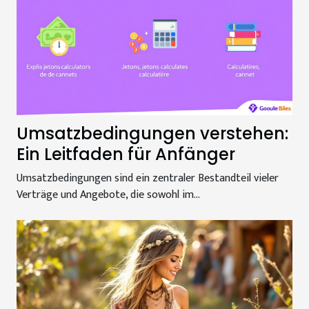
Umsatzbedingungen verstehen:
Ein Leitfaden für Anfänger
Umsatzbedingungen sind ein zentraler Bestandteil vieler
Verträge und Angebote, die sowohl im...