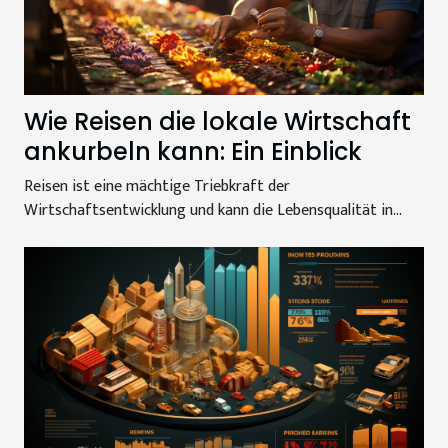
Wie Reisen die lokale Wirtschaft
ankurbeln kann: Ein Einblick
Reisen ist eine mächtige Triebkraft der
Wirtschaftsentwicklung und kann die Lebensqualität in...