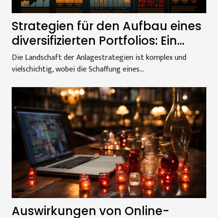
Strategien für den Aufbau eines
diversifizierten Portfolios: Ein
Leitfaden für risikobewusste
Die Landschaft der Anlagestrategien ist komplex und
Anleger
vielschichtig, wobei die Schaffung eines...
Auswirkungen von Online-