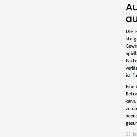
Au
au
Die F
stei
Gewin
Spiel
Fakto
verlä
ist f
Eine 
Betra
kann.
zu üb
beend
gesun
25. J