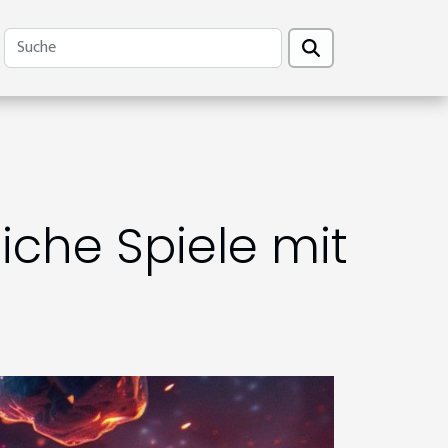
eiche Spiele mit