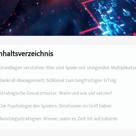
nhaltsverzeichnis
Grundlagen verstehen: Was sind Spiele mit steigenden Multiplikato
Bankroll-Management: Schlüssel zum langfristigen Erfolg
Strategische Einsatzmuster: Wann und wie viel setzen?
Die Psychologie des Spielers: Emotionen im Griff haben
Ausstiegsstrategien: Wissen, wann es Zeit ist aufzuhören