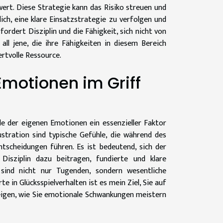
wert. Diese Strategie kann das Risiko streuen und
ich, eine klare Einsatzstrategie zu verfolgen und
rdert Disziplin und die Fähigkeit, sich nicht von
all jene, die ihre Fähigkeiten in diesem Bereich
rtvolle Ressource.
Emotionen im Griff
lle der eigenen Emotionen ein essenzieller Faktor
rustration sind typische Gefühle, die während des
tscheidungen führen. Es ist bedeutend, sich der
isziplin dazu beitragen, fundierte und klare
 sind nicht nur Tugenden, sondern wesentliche
te in Glücksspielverhalten ist es mein Ziel, Sie auf
eigen, wie Sie emotionale Schwankungen meistern