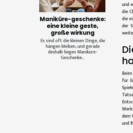
und e
die C
die e
Maniküre-geschenke:
der S
eine kleine geste,
große wirkung
weite
Es sind oft die kleinen Dinge, die
hängen bleiben, und gerade
Di
deshalb liegen Maniküre-
Geschenke...
h
Beim 
für E
Spiel
Tats
Ents
Werkz
dem W
und I