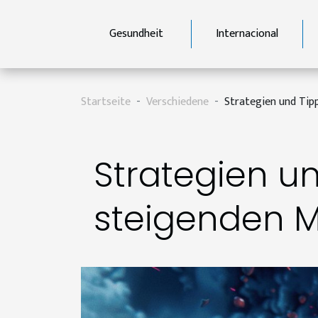
Gesundheit
Internacional
Startseite
Verschiedene
Strategien und Tipp
Strategien un
steigenden Mu