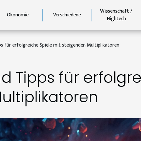
Wissenschaft /
Ökonomie
Verschiedene
Hightech
s für erfolgreiche Spiele mit steigenden Multiplikatoren
d Tipps für erfolgr
ltiplikatoren