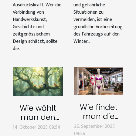
Ausdruckskraft. Wer die
und gefährliche
Verbindung von
Situationen zu
Handwerkskunst,
vermeiden, ist eine
Geschichte und
gründliche Vorbereitung
zeitgenössischem
des Fahrzeugs auf den
Design schätzt, sollte
Winter...
die...
Wie findet
Wie wählt
man die
man den
perfekte
perfekten
26. September 2025
14. Oktober 2025 09:54
Dessous für
09:56
Kratzbaum