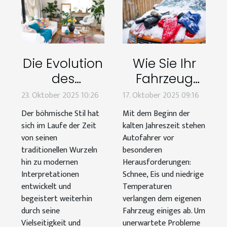
Die Evolution
Wie Sie Ihr
des
Fahrzeug
böhmischen
optimal für
23. Oktober 2025 10:26
17. Oktober 2025 09:16
Stils: Von
den Winter
Der böhmische Stil hat
Mit dem Beginn der
traditionell
vorbereiten
sich im Laufe der Zeit
kalten Jahreszeit stehen
bis modern
von seinen
Autofahrer vor
traditionellen Wurzeln
besonderen
hin zu modernen
Herausforderungen:
Interpretationen
Schnee, Eis und niedrige
entwickelt und
Temperaturen
begeistert weiterhin
verlangen dem eigenen
durch seine
Fahrzeug einiges ab. Um
Vielseitigkeit und
unerwartete Probleme