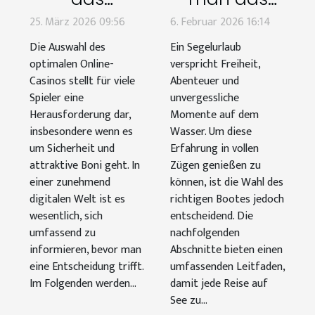
optimale
perfekte Boot
25. März 2026 09:56
6. Februar 2026 16:14
Online-
für Ihren
Die Auswahl des
Ein Segelurlaub
Casino
nächsten
optimalen Online-
verspricht Freiheit,
auswählt:
Segelurlaub?
Casinos stellt für viele
Abenteuer und
Spieler eine
unvergessliche
Sicherheit
Herausforderung dar,
Momente auf dem
und Boni?
insbesondere wenn es
Wasser. Um diese
um Sicherheit und
Erfahrung in vollen
attraktive Boni geht. In
Zügen genießen zu
einer zunehmend
können, ist die Wahl des
digitalen Welt ist es
richtigen Bootes jedoch
wesentlich, sich
entscheidend. Die
umfassend zu
nachfolgenden
informieren, bevor man
Abschnitte bieten einen
eine Entscheidung trifft.
umfassenden Leitfaden,
Im Folgenden werden...
damit jede Reise auf
See zu...