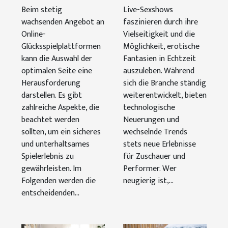
Plattform für
Sexshows:
Beim stetig
Live-Sexshows
Online-
Trends und
wachsenden Angebot an
faszinieren durch ihre
Glücksspiele
Tipps
Online-
Vielseitigkeit und die
Glücksspielplattformen
Möglichkeit, erotische
aus?
kann die Auswahl der
Fantasien in Echtzeit
optimalen Seite eine
auszuleben. Während
Herausforderung
sich die Branche ständig
darstellen. Es gibt
weiterentwickelt, bieten
zahlreiche Aspekte, die
technologische
beachtet werden
Neuerungen und
sollten, um ein sicheres
wechselnde Trends
und unterhaltsames
stets neue Erlebnisse
Spielerlebnis zu
für Zuschauer und
gewährleisten. Im
Performer. Wer
Folgenden werden die
neugierig ist,...
entscheidenden...