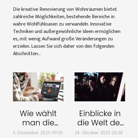
transformieren können
Die kreative Renovierung von Wohnräumen bietet
zahlreiche Möglichkeiten, bestehende Bereiche in
wahre Wohlfühloasen zu verwandeln. Innovative
Techniken und außergewöhnliche Ideen ermöglichen
es, mit wenig Aufwand große Veränderungen zu
erzielen. Lassen Sie sich daher von den folgenden
Abschnitten...
Wie wählt
Einblicke in
man die
die Welt der
beste
Live-
5. Dezember 2025 09:50
24. Oktober 2025 00:38