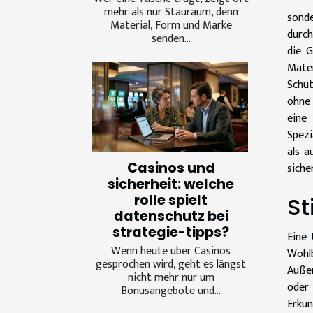
mehr als nur Stauraum, denn
sonde
Material, Form und Marke
durch
senden...
die G
Mater
Schut
ohne 
eine
Spezi
als a
Casinos und
siche
sicherheit: welche
rolle spielt
St
datenschutz bei
strategie-tipps?
Eine 
Wenn heute über Casinos
Wohlb
gesprochen wird, geht es längst
Außen
nicht mehr nur um
oder
Bonusangebote und...
Erkun