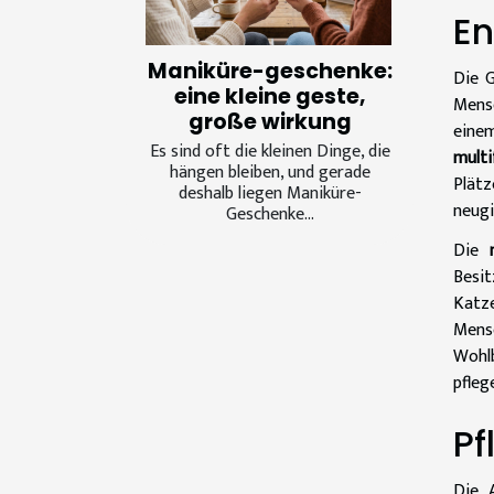
En
Maniküre-geschenke:
Die 
eine kleine geste,
Mensc
große wirkung
einem
Es sind oft die kleinen Dinge, die
multi
hängen bleiben, und gerade
Plät
deshalb liegen Maniküre-
neugi
Geschenke...
Die
Besit
Katze
Mensc
Wohlb
pfleg
Pf
Die 