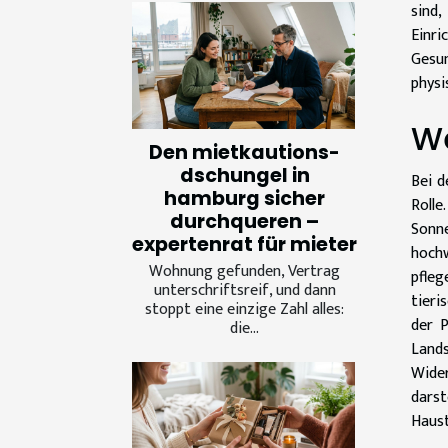
sind,
Einr
Gesun
physi
We
Den mietkautions-
dschungel in
Bei d
hamburg sicher
Rolle
durchqueren –
Sonne
expertenrat für mieter
hoch
Wohnung gefunden, Vertrag
pfleg
unterschriftsreif, und dann
tieri
stoppt eine einzige Zahl alles:
der 
die...
Land
Wider
dars
Haust