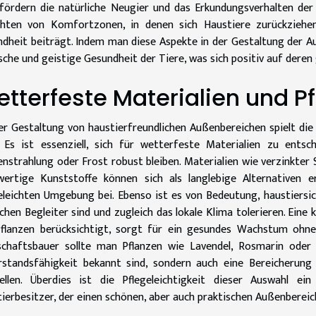
 fördern die natürliche Neugier und das Erkundungsverhalten de
ichten von Komfortzonen, in denen sich Haustiere zurückzieh
dheit beiträgt. Indem man diese Aspekte in der Gestaltung der A
sche und geistige Gesundheit der Tiere, was sich positiv auf der
tterfeste Materialien und 
er Gestaltung von haustierfreundlichen Außenbereichen spielt die
. Es ist essenziell, sich für wetterfeste Materialien zu ents
nstrahlung oder Frost robust bleiben. Materialien wie verzinkter 
wertige Kunststoffe können sich als langlebige Alternativen 
eleichten Umgebung bei. Ebenso ist es von Bedeutung, haustiersich
schen Begleiter sind und zugleich das lokale Klima tolerieren. Eine 
Pflanzen berücksichtigt, sorgt für ein gesundes Wachstum ohne
schaftsbauer sollte man Pflanzen wie Lavendel, Rosmarin oder 
standsfähigkeit bekannt sind, sondern auch eine Bereicherung
tellen. Überdies ist die Pflegeleichtigkeit dieser Auswahl ei
ierbesitzer, der einen schönen, aber auch praktischen Außenbereic