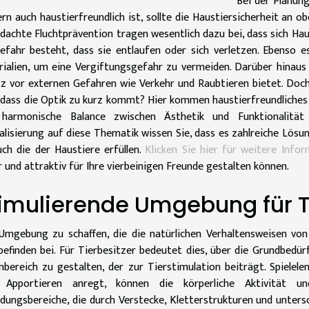
Bei der Planung
rn auch haustierfreundlich ist, sollte die Haustiersicherheit an o
dachte Fluchtprävention tragen wesentlich dazu bei, dass sich Ha
efahr besteht, dass sie entlaufen oder sich verletzen. Ebenso es
ialien, um eine Vergiftungsgefahr zu vermeiden. Darüber hinaus
z vor externen Gefahren wie Verkehr und Raubtieren bietet. Doch 
dass die Optik zu kurz kommt? Hier kommen haustierfreundliches 
 harmonische Balance zwischen Ästhetik und Funktionalität 
alisierung auf diese Thematik wissen Sie, dass es zahlreiche Lösun
uch die der Haustiere erfüllen.
Klicken Sie hier für weitere Info
r und attraktiv für Ihre vierbeinigen Freunde gestalten können.
imulierende Umgebung für T
Umgebung zu schaffen, die die natürlichen Verhaltensweisen vo
efinden bei. Für Tierbesitzer bedeutet dies, über die Grundbedür
bereich zu gestalten, der zur Tierstimulation beiträgt. Spielel
 Apportieren anregt, können die körperliche Aktivität und
dungsbereiche, die durch Verstecke, Kletterstrukturen und unter