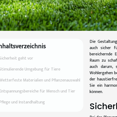
Die Gestaltung
nhaltsverzeichnis
auch sicher f
bereichernde E
Sicherheit geht vor
Raum zu schaff
auch darum, s
Stimulierende Umgebung für Tiere
Wohlergehen be
der haustierfr
Wetterfeste Materialien und Pflanzenauswahl
Sie ein harmo
Entspannungsbereiche für Mensch und Tier
können.
Pflege und Instandhaltung
Sicher