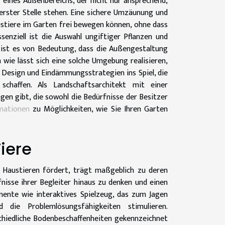
 eines Außenbereichs, der nicht nur ansprechend,
berster Stelle stehen. Eine sichere Umzäunung und
ustiere im Garten frei bewegen können, ohne dass
senziell ist die Auswahl ungiftiger Pflanzen und
 ist es von Bedeutung, dass die Außengestaltung
wie lässt sich eine solche Umgebung realisieren,
Design und Eindämmungsstrategien ins Spiel, die
schaffen. Als Landschaftsarchitekt mit einer
gen gibt, die sowohl die Bedürfnisse der Besitzer
rmationen
zu Möglichkeiten, wie Sie Ihren Garten
iere
n Haustieren fördert, trägt maßgeblich zu deren
fnisse ihrer Begleiter hinaus zu denken und einen
emente wie interaktives Spielzeug, das zum Jagen
 die Problemlösungsfähigkeiten stimulieren.
schiedliche Bodenbeschaffenheiten gekennzeichnet