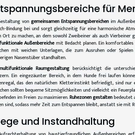
tspannungsbereiche für Men
Gestaltung von
gemeinsamen Entspannungsbereichen
im Außenber
h-Bindung bei und sorgt gleichzeitig für eine harmonische Atm
 Ort zu machen, an dem sowohl Zweibeiner als auch Vierbeiner g
funktionale Außenbereiche
mit Bedacht planen. Ein komfortables
zchen mit weichen Unterlagen, die zum Ausruhen oder Spielen e
erigen Nasenstüber standhalten.
multifunktionale Raumgestaltung
berücksichtigt die unterschi
zern. Ein eingezäunter Bereich, in dem Hunde frei laufen könn
nregal, das den natürlichen Kletterinstinkt befriedigt, sind nur e
hen sollten bequeme Sitzmöglichkeiten und vielleicht ein Feuerpl
efinden im Freien zu maximieren.
Ruhezonen gestalten
bedeutet au
en sind, sodass mehr Zeit zum Entspannen bleibt, anstatt sie mit 
lege und Instandhaltung
Aufrechterhaltung von haustierfreundlichen Außenbereichen erf