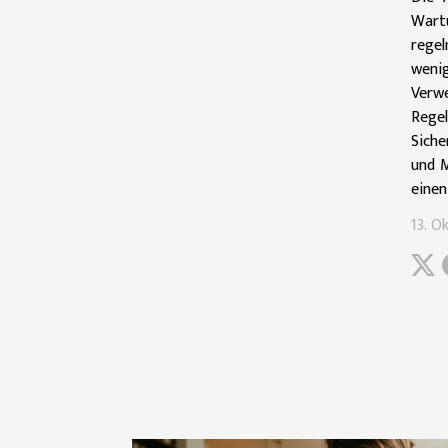
Wartu
regel
wenig
Verwe
Rege
Siche
und M
einen
13. O