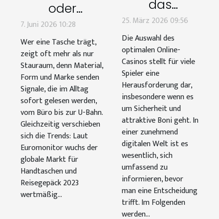
das
oder
optimale
25. März 2026 09:56
statement?
7. Juni 2026 10:28
Online-
wenn
Die Auswahl des
Wer eine Tasche trägt,
Casino
optimalen Online-
taschen
zeigt oft mehr als nur
auswählt:
Casinos stellt für viele
persönlichkeit
Stauraum, denn Material,
Spieler eine
Sicherheit
Form und Marke senden
zeigen
Herausforderung dar,
Signale, die im Alltag
und Boni?
insbesondere wenn es
sofort gelesen werden,
um Sicherheit und
vom Büro bis zur U-Bahn.
attraktive Boni geht. In
Gleichzeitig verschieben
einer zunehmend
sich die Trends: Laut
digitalen Welt ist es
Euromonitor wuchs der
wesentlich, sich
globale Markt für
umfassend zu
Handtaschen und
informieren, bevor
Reisegepäck 2023
man eine Entscheidung
wertmäßig...
trifft. Im Folgenden
werden...