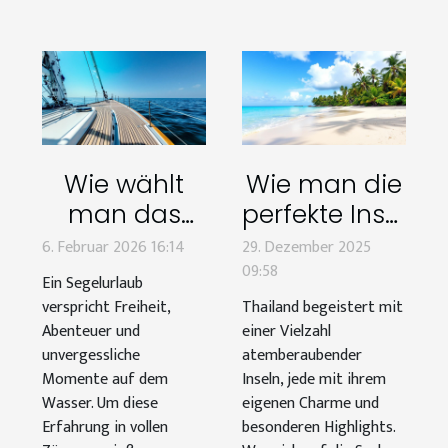
Wie wählt
Wie man die
man das
perfekte Insel
perfekte Boot
in Thailand
6. Februar 2026 16:14
29. Dezember 2025
für Ihren
für deinen
09:58
Ein Segelurlaub
nächsten
Urlaub wählt
verspricht Freiheit,
Thailand begeistert mit
Segelurlaub?
Abenteuer und
einer Vielzahl
unvergessliche
atemberaubender
Momente auf dem
Inseln, jede mit ihrem
Wasser. Um diese
eigenen Charme und
Erfahrung in vollen
besonderen Highlights.