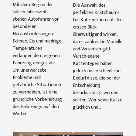
den Winter
Kratzbaum
Mit dem Beginn der
Die Auswahl des
vorbereiten
für
kalten Jahreszeit
perfekten Kratzbaums
stehen Autofahrer vor
verschiedene
für Katzen kann auf den
besonderen
ersten Blick
Katzentypen?
Herausforderungen:
überwältigend wirken,
Schnee, Eis und niedrige
da es zahlreiche Modelle
Temperaturen
und Varianten gibt.
verlangen dem eigenen
Verschiedene
Fahrzeug einiges ab.
Katzentypen haben
Um unerwartete
jedoch unterschiedliche
Probleme und
Bedürfnisse, die bei der
gefährliche Situationen
Entscheidung
zu vermeiden, ist eine
berücksichtigt werden
gründliche Vorbereitung
sollten. Wer seine Katze
des Fahrzeugs auf den
glücklich und...
Winter...