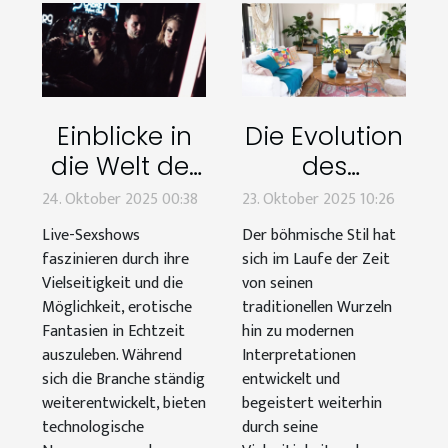
Einblicke in
Die Evolution
die Welt der
des
Live-
böhmischen
24. Oktober 2025 00:38
23. Oktober 2025 10:26
Sexshows:
Stils: Von
Live-Sexshows
Der böhmische Stil hat
Trends und
traditionell
faszinieren durch ihre
sich im Laufe der Zeit
Tipps
bis modern
Vielseitigkeit und die
von seinen
Möglichkeit, erotische
traditionellen Wurzeln
Fantasien in Echtzeit
hin zu modernen
auszuleben. Während
Interpretationen
sich die Branche ständig
entwickelt und
weiterentwickelt, bieten
begeistert weiterhin
technologische
durch seine