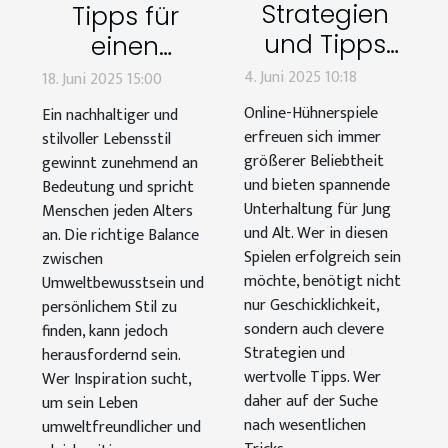
Strategien
Tipps für
und Tipps
einen
für Online-
nachhaltigen
4. Juni 2025 10:18
18. Juni 2025 15:00
Hühnerspiele
und stilvollen
Online-Hühnerspiele
Ein nachhaltiger und
Lebensstil
erfreuen sich immer
stilvoller Lebensstil
größerer Beliebtheit
gewinnt zunehmend an
und bieten spannende
Bedeutung und spricht
Unterhaltung für Jung
Menschen jeden Alters
und Alt. Wer in diesen
an. Die richtige Balance
Spielen erfolgreich sein
zwischen
möchte, benötigt nicht
Umweltbewusstsein und
nur Geschicklichkeit,
persönlichem Stil zu
sondern auch clevere
finden, kann jedoch
Strategien und
herausfordernd sein.
wertvolle Tipps. Wer
Wer Inspiration sucht,
daher auf der Suche
um sein Leben
nach wesentlichen
umweltfreundlicher und