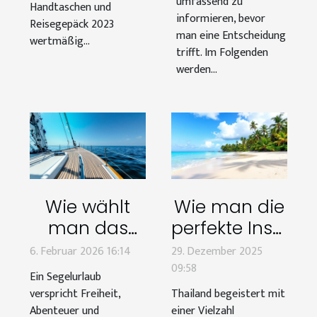
umfassend zu
Handtaschen und
informieren, bevor
Reisegepäck 2023
man eine Entscheidung
wertmäßig...
trifft. Im Folgenden
werden...
Wie wählt
Wie man die
man das
perfekte Insel
perfekte Boot
in Thailand
6. Februar 2026 16:14
29. Dezember 2025
für Ihren
für deinen
09:58
Ein Segelurlaub
nächsten
Urlaub wählt
verspricht Freiheit,
Thailand begeistert mit
Segelurlaub?
Abenteuer und
einer Vielzahl