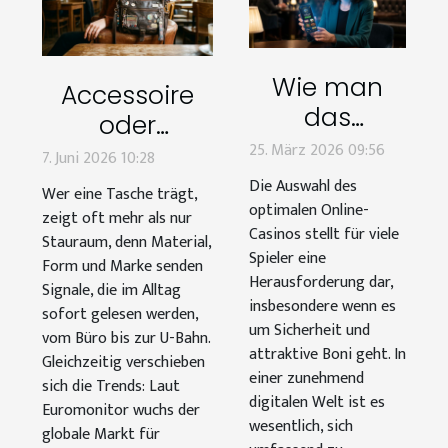
Wie man
Accessoire
das
oder
optimale
25. März 2026 09:56
statement?
7. Juni 2026 10:28
Online-
wenn
Die Auswahl des
Wer eine Tasche trägt,
Casino
optimalen Online-
taschen
zeigt oft mehr als nur
auswählt:
Casinos stellt für viele
persönlichkeit
Stauraum, denn Material,
Spieler eine
Sicherheit
Form und Marke senden
zeigen
Herausforderung dar,
Signale, die im Alltag
und Boni?
insbesondere wenn es
sofort gelesen werden,
um Sicherheit und
vom Büro bis zur U-Bahn.
attraktive Boni geht. In
Gleichzeitig verschieben
einer zunehmend
sich die Trends: Laut
digitalen Welt ist es
Euromonitor wuchs der
wesentlich, sich
globale Markt für