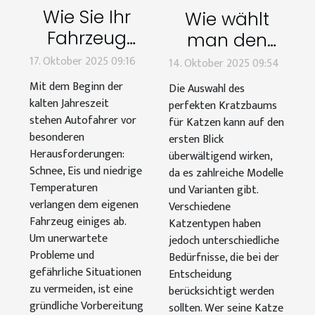
Wie Sie Ihr
Wie wählt
Fahrzeug
man den
optimal für
perfekten
17. Oktober 2025 09:16
14. Oktober 2025 09:54
den Winter
Kratzbaum
Mit dem Beginn der
Die Auswahl des
vorbereiten
für
kalten Jahreszeit
perfekten Kratzbaums
stehen Autofahrer vor
verschiedene
für Katzen kann auf den
besonderen
ersten Blick
Katzentypen?
Herausforderungen:
überwältigend wirken,
Schnee, Eis und niedrige
da es zahlreiche Modelle
Temperaturen
und Varianten gibt.
verlangen dem eigenen
Verschiedene
Fahrzeug einiges ab.
Katzentypen haben
Um unerwartete
jedoch unterschiedliche
Probleme und
Bedürfnisse, die bei der
gefährliche Situationen
Entscheidung
zu vermeiden, ist eine
berücksichtigt werden
gründliche Vorbereitung
sollten. Wer seine Katze