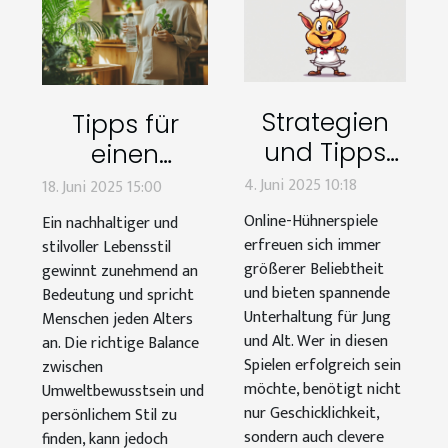
Strategien
Tipps für
und Tipps
einen
für Online-
nachhaltigen
4. Juni 2025 10:18
18. Juni 2025 15:00
Hühnerspiele
und stilvollen
Online-Hühnerspiele
Ein nachhaltiger und
Lebensstil
erfreuen sich immer
stilvoller Lebensstil
größerer Beliebtheit
gewinnt zunehmend an
und bieten spannende
Bedeutung und spricht
Unterhaltung für Jung
Menschen jeden Alters
und Alt. Wer in diesen
an. Die richtige Balance
Spielen erfolgreich sein
zwischen
möchte, benötigt nicht
Umweltbewusstsein und
nur Geschicklichkeit,
persönlichem Stil zu
sondern auch clevere
finden, kann jedoch