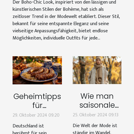
Der Boho-Chic Look, inspiriert von den lässigen und
künstlerischen Stilen der Bohème, hat sich als
zeitloser Trend in der Modewelt etabliert. Dieser Stil,
bekannt für seine entspannte Eleganz und seine
vielseitige Anpassungsfähigkeit, bietet endlose
Möglichkeiten, individuelle Outfits für jede...
Wie man
Geheimtipps
saisonale
für
Mode das
traditionelle
25. Oktober 2024 09:13
29. Oktober 2024 09:20
ganze Jahr
deutsche
Die Welt der Mode ist
Deutschland ist
über
Festlichkeiten
ständig im Wandel,
berühmt für sein