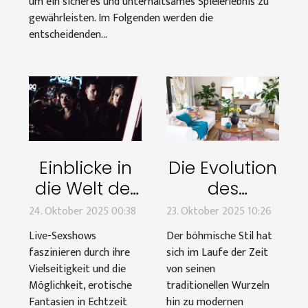
um ein sicheres und unterhaltsames Spielerlebnis zu
gewährleisten. Im Folgenden werden die
entscheidenden...
Einblicke in
Die Evolution
die Welt der
des
Live-
böhmischen
24. Oktober 2025 00:38
23. Oktober 2025 10:26
Sexshows:
Stils: Von
Live-Sexshows
Der böhmische Stil hat
Trends und
traditionell
faszinieren durch ihre
sich im Laufe der Zeit
Tipps
bis modern
Vielseitigkeit und die
von seinen
Möglichkeit, erotische
traditionellen Wurzeln
Fantasien in Echtzeit
hin zu modernen