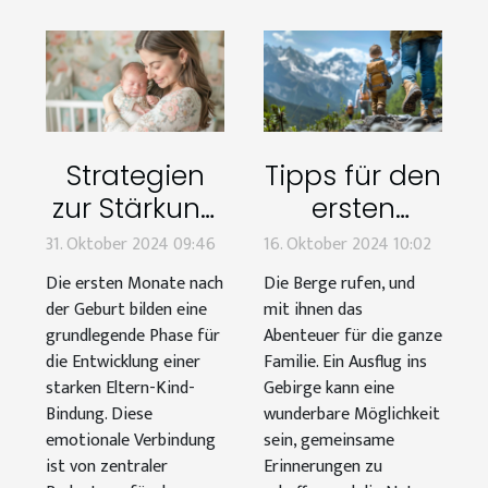
Strategien
Tipps für den
zur Stärkung
ersten
der Eltern-
Ausflug ins
31. Oktober 2024 09:46
16. Oktober 2024 10:02
Kind-
Gebirge mit
Die ersten Monate nach
Die Berge rufen, und
Bindung in
Kindern
der Geburt bilden eine
mit ihnen das
den ersten
grundlegende Phase für
Abenteuer für die ganze
die Entwicklung einer
Familie. Ein Ausflug ins
Monaten
starken Eltern-Kind-
Gebirge kann eine
Bindung. Diese
wunderbare Möglichkeit
emotionale Verbindung
sein, gemeinsame
ist von zentraler
Erinnerungen zu