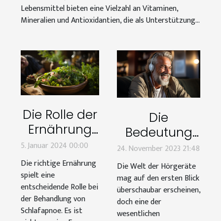
Lebensmittel bieten eine Vielzahl an Vitaminen,
Mineralien und Antioxidantien, die als Unterstützung...
Die Rolle der
Die
Ernährung
Bedeutung
bei der
der richtigen
5. Januar 2024 00:00
24. November 2023 21:48
Behandlung
Batteriegröße
Die richtige Ernährung
Die Welt der Hörgeräte
von
für Ihr
spielt eine
mag auf den ersten Blick
Schlafapnoe
entscheidende Rolle bei
Hörgerät: Ein
überschaubar erscheinen,
der Behandlung von
doch eine der
Leitfaden zu
Schlafapnoe. Es ist
wesentlichen