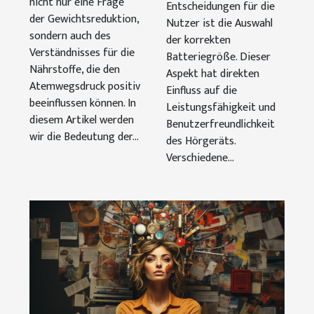
den Größen
nicht nur eine Frage
Entscheidungen für die
312, 10, 13, und
der Gewichtsreduktion,
Nutzer ist die Auswahl
sondern auch des
675
der korrekten
Verständnisses für die
Batteriegröße. Dieser
Nährstoffe, die den
Aspekt hat direkten
Atemwegsdruck positiv
Einfluss auf die
beeinflussen können. In
Leistungsfähigkeit und
diesem Artikel werden
Benutzerfreundlichkeit
wir die Bedeutung der...
des Hörgeräts.
Verschiedene...