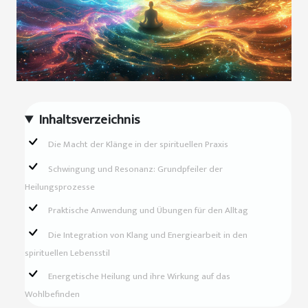
Inhaltsverzeichnis
Die Macht der Klänge in der spirituellen Praxis
Schwingung und Resonanz: Grundpfeiler der
Heilungsprozesse
Praktische Anwendung und Übungen für den Alltag
Die Integration von Klang und Energiearbeit in den
spirituellen Lebensstil
Energetische Heilung und ihre Wirkung auf das
Wohlbefinden