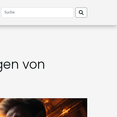
gen von