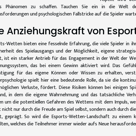
es Phänomen zu schaffen. Tauchen Sie ein in die Welt de
sforderungen und psychologischen Fallstricke auf die Spieler wart
e Anziehungskraft von Espo
ts-Wetten bieten eine fesselnde Erfahrung, die viele Spieler in ih
herheit des Spielausgangs und der Möglichkeit, eigene strateg
t, ist ein starker Antrieb für das Engagement in der Welt der We
nungssystem, das bei einem Gewinn aktiviert wird. Das Gefühl
ätigung für das eigene Können oder Wissen zu erhalten, verstä
erpsychologie spielt hier eine bedeutende Rolle, da sie die kontin
öglichen Verluste, fördert. Diese Risiken können bei einigen Sp
nd, in dem die eigene Wahrnehmung und das tatsächliche Verha
n um die potentiellen Gefahren des Wettens mit dem Impuls, weite
 nicht nur durch die Freude am Spiel selbst, sondern auch durch di
gt, geprägt. So wird die Esports-Wetten-Landschaft zu einem 
lten, welches die Teilnehmer immer wieder aufs Neue herausforder