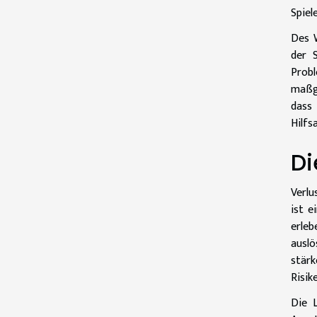
Spiel
Des W
der 
Prob
maßge
dass
Hilfs
Di
Verlu
ist e
erleb
auslö
stärk
Risik
Die 