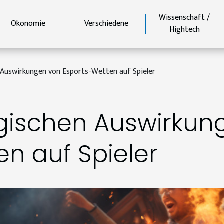
Wissenschaft /
Ökonomie
Verschiedene
Hightech
 Auswirkungen von Esports-Wetten auf Spieler
gischen Auswirkun
n auf Spieler