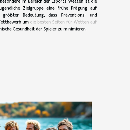
sbesondere im Bereich der Esports-Wetten ist die
jugendliche Zielgruppe eine frühe Prägung auf
on größter Bedeutung, dass Präventions- und
 Wettbewerb um
die besten Seiten für Wetten auf
hische Gesundheit der Spieler zu minimieren.