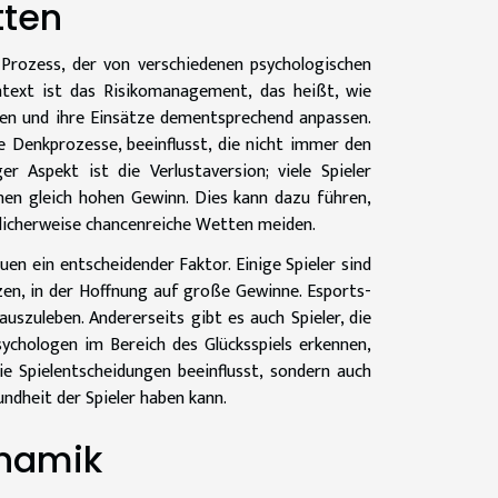
tten
Prozess, der von verschiedenen psychologischen
ntext ist das Risikomanagement, das heißt, wie
zen und ihre Einsätze dementsprechend anpassen.
e Denkprozesse, beeinflusst, die nicht immer den
er Aspekt ist die Verlustaversion; viele Spieler
nen gleich hohen Gewinn. Dies kann dazu führen,
glicherweise chancenreiche Wetten meiden.
uen ein entscheidender Faktor. Einige Spieler sind
zen, in der Hoffnung auf große Gewinne. Esports-
uszuleben. Andererseits gibt es auch Spieler, die
sychologen im Bereich des Glücksspiels erkennen,
e Spielentscheidungen beeinflusst, sondern auch
ndheit der Spieler haben kann.
ynamik