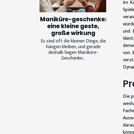
Im Ko
Spiel
veran
Maniküre-geschenke:
würde
eine kleine geste,
und 
große wirkung
Ident
Es sind oft die kleinen Dinge, die
demen
hängen bleiben, und gerade
deshalb liegen Maniküre-
von 
Geschenke...
verst
Dynam
Pr
Die p
wesh
Fache
Auswi
darau
könne