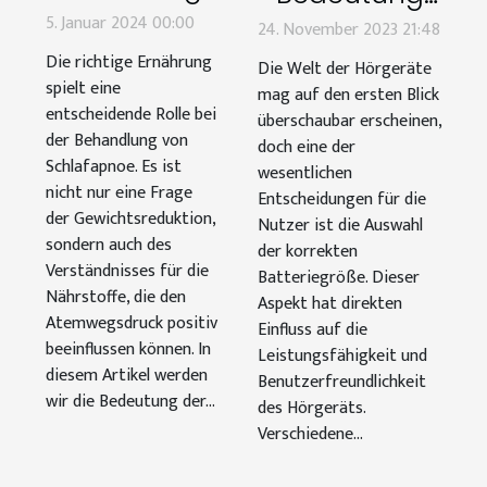
bei der
der richtigen
5. Januar 2024 00:00
24. November 2023 21:48
Behandlung
Batteriegröße
Die richtige Ernährung
Die Welt der Hörgeräte
von
für Ihr
spielt eine
mag auf den ersten Blick
Schlafapnoe
entscheidende Rolle bei
Hörgerät: Ein
überschaubar erscheinen,
der Behandlung von
doch eine der
Leitfaden zu
Schlafapnoe. Es ist
wesentlichen
den Größen
nicht nur eine Frage
Entscheidungen für die
312, 10, 13, und
der Gewichtsreduktion,
Nutzer ist die Auswahl
sondern auch des
675
der korrekten
Verständnisses für die
Batteriegröße. Dieser
Nährstoffe, die den
Aspekt hat direkten
Atemwegsdruck positiv
Einfluss auf die
beeinflussen können. In
Leistungsfähigkeit und
diesem Artikel werden
Benutzerfreundlichkeit
wir die Bedeutung der...
des Hörgeräts.
Verschiedene...