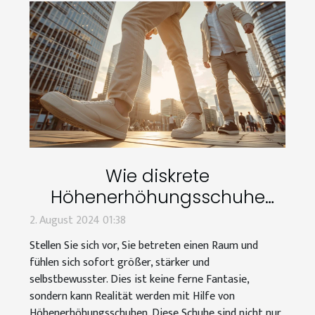
Wie diskrete
Höhenerhöhungsschuhe
Männer selbstbewusster
2. August 2024 01:38
machen können
Stellen Sie sich vor, Sie betreten einen Raum und
fühlen sich sofort größer, stärker und
selbstbewusster. Dies ist keine ferne Fantasie,
sondern kann Realität werden mit Hilfe von
Höhenerhöhungsschuhen. Diese Schuhe sind nicht nur