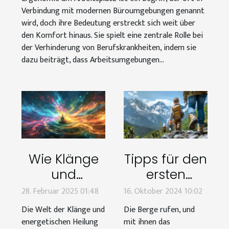
Verbindung mit modernen Büroumgebungen genannt
wird, doch ihre Bedeutung erstreckt sich weit über
den Komfort hinaus. Sie spielt eine zentrale Rolle bei
der Verhinderung von Berufskrankheiten, indem sie
dazu beiträgt, dass Arbeitsumgebungen...
Wie Klänge
Tipps für den
und
ersten
energetische
Ausflug ins
28. Februar 2025 01:48
16. Oktober 2024 10:02
Heilung das
Gebirge mit
Die Welt der Klänge und
Die Berge rufen, und
spirituelle
Kindern
energetischen Heilung
mit ihnen das