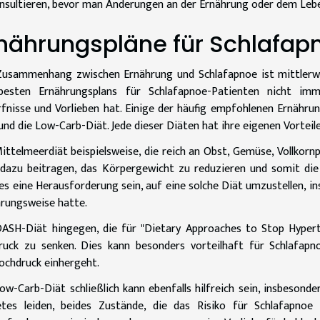
nsultieren, bevor man Änderungen an der Ernährung oder dem Lebe
nährungspläne für Schlafap
usammenhang zwischen Ernährung und Schlafapnoe ist mittlerwei
besten Ernährungsplans für Schlafapnoe-Patienten nicht imm
fnisse und Vorlieben hat. Einige der häufig empfohlenen Ernähru
und die Low-Carb-Diät. Jede dieser Diäten hat ihre eigenen Vortei
ittelmeerdiät beispielsweise, die reich an Obst, Gemüse, Vollkor
dazu beitragen, das Körpergewicht zu reduzieren und somit di
es eine Herausforderung sein, auf eine solche Diät umzustellen, 
rungsweise hatte.
ASH-Diät hingegen, die für "Dietary Approaches to Stop Hyperten
ruck zu senken. Dies kann besonders vorteilhaft für Schlafapn
ochdruck einhergeht.
ow-Carb-Diät schließlich kann ebenfalls hilfreich sein, insbeson
etes leiden, beides Zustände, die das Risiko für Schlafapno