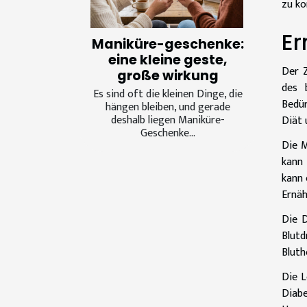
zu ko
Er
Maniküre-geschenke:
eine kleine geste,
Der Z
große wirkung
des 
Es sind oft die kleinen Dinge, die
Bedür
hängen bleiben, und gerade
deshalb liegen Maniküre-
Diät 
Geschenke...
Die M
kann 
kann 
Ernäh
Die D
Blutd
Bluth
Die L
Diab