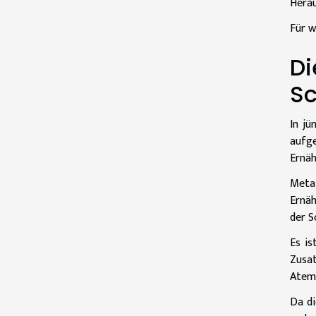
Herau
Für w
Di
Sc
In jü
aufg
Ernäh
Meta
Ernäh
der S
Es is
Zusa
Atemw
Da di