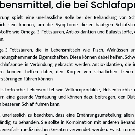
bensmittel, die bei Schlafap
rung spielt eine unerlässliche Rolle bei der Behandlung von S
reich sein können, um die Symptome dieser häufigen Schlafstö
toffe wie Omega-3-Fettsäuren, Antioxidantien und Ballaststoffe, 
n.
a-3-Fettsäuren, die in Lebensmitteln wie Fisch, Walnüssen 
ndungshemmende Eigenschaften. Diese können dabei helfen, Schwe
chlafapnoe in Verbindung gebracht werden. Antioxidantien, die
en können, helfen dabei, den Körper von schädlichen freien 
fstörungen führen können.
ststoffreiche Lebensmittel wie Vollkornprodukte, Hülsenfrüchte 
rn eine gesunde Verdauung und können dazu beitragen, den Blut
 besseren Schlaf führen kann.
t unerlässlich zu beachten, dass eine Ernährungsumstellung allei
tändig zu behandeln. Sie sollte in Kombination mit anderen Beha
enenfalls medizinischen Geräten verwendet werden. Es ist immer