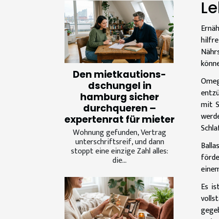
Le
Ernäh
hilf
Nährs
könne
Den mietkautions-
Omeg
dschungel in
entzü
hamburg sicher
mit S
durchqueren –
werd
expertenrat für mieter
Schla
Wohnung gefunden, Vertrag
unterschriftsreif, und dann
Balla
stoppt eine einzige Zahl alles:
förde
die...
einem
Es is
volls
gegeb