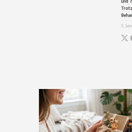
und m
Trot
Behan
5. Ja