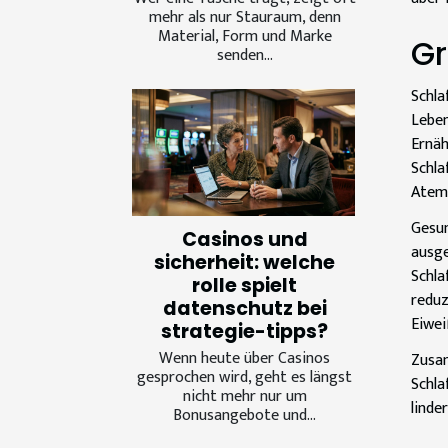
mehr als nur Stauraum, denn
Material, Form und Marke
Gr
senden...
Schl
Leben
Ernäh
Schl
Atemw
Gesun
Casinos und
ausg
sicherheit: welche
Schl
rolle spielt
reduz
datenschutz bei
Eiwei
strategie-tipps?
Wenn heute über Casinos
Zusam
gesprochen wird, geht es längst
Schla
nicht mehr nur um
linde
Bonusangebote und...