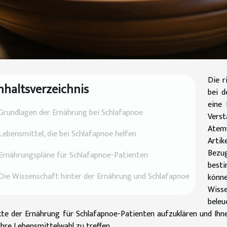
Die r
nhaltsverzeichnis
bei d
eine 
Grundlagen der Ernährung bei Schlafapnoe
Vers
Atemw
Lebensmittel, die bei Schlafapnoe helfen
Artik
Bezug
Ernährungspläne für Schlafapnoe-Patienten
besti
Die Wissenschaft hinter der Ernährung und Schlafapnoe
könne
Wisse
beleu
te der Ernährung für Schlafapnoe-Patienten aufzuklären und Ihne
Ihre Lebensmittelwahl zu treffen.