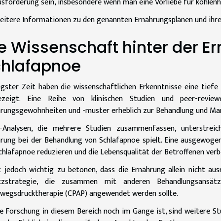
sforderung sein, insbesondere wenn man eine Vorliebe für kohlenh
eitere Informationen zu den genannten Ernährungsplänen und ihr
e Wissenschaft hinter der E
hlafapnoe
ngster Zeit haben die wissenschaftlichen Erkenntnisse eine tief
ezeigt. Eine Reihe von klinischen Studien und peer-revi
rungsgewohnheiten und -muster erheblich zur Behandlung und Ma
-Analysen, die mehrere Studien zusammenfassen, unterstreich
rung bei der Behandlung von Schlafapnoe spielt. Eine ausgewog
chlafapnoe reduzieren und die Lebensqualität der Betroffenen verb
t jedoch wichtig zu betonen, dass die Ernährung allein nicht aus
tzstrategie, die zusammen mit anderen Behandlungsansätze
egsdrucktherapie (CPAP) angewendet werden sollte.
e Forschung in diesem Bereich noch im Gange ist, sind weitere St