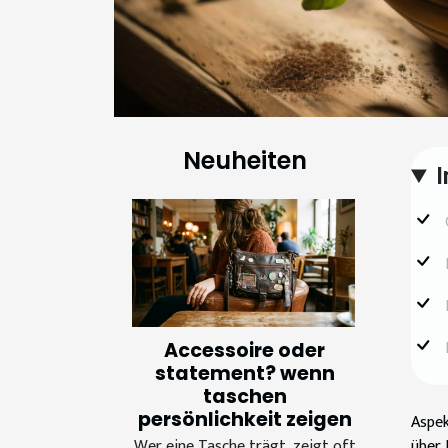
Neuheiten
I
Accessoire oder
statement? wenn
taschen
persönlichkeit zeigen
Aspek
Wer eine Tasche trägt, zeigt oft
über 