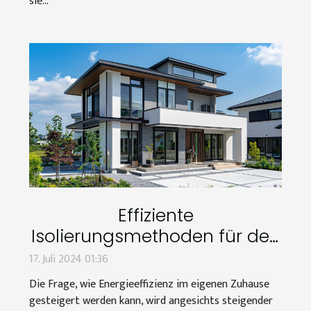
sie...
Effiziente
Isolierungsmethoden für den
Wärmeschutz im Eigenheim
17. Juli 2024 01:36
Die Frage, wie Energieeffizienz im eigenen Zuhause
gesteigert werden kann, wird angesichts steigender