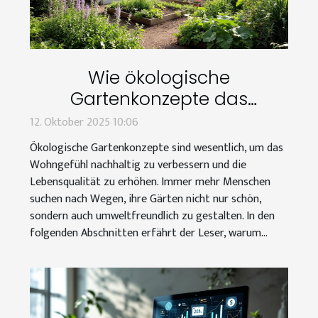
Wie ökologische
Gartenkonzepte das
Wohngefühl verbessern?
12. Oktober 2025 10:06
Ökologische Gartenkonzepte sind wesentlich, um das
Wohngefühl nachhaltig zu verbessern und die
Lebensqualität zu erhöhen. Immer mehr Menschen
suchen nach Wegen, ihre Gärten nicht nur schön,
sondern auch umweltfreundlich zu gestalten. In den
folgenden Abschnitten erfährt der Leser, warum...