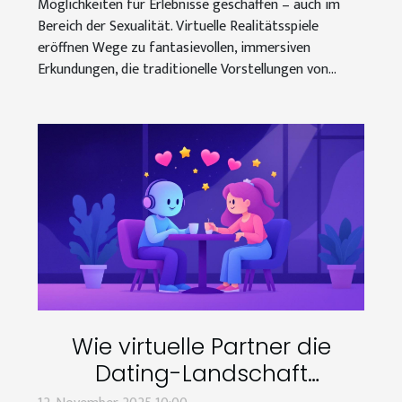
Möglichkeiten für Erlebnisse geschaffen – auch im
Bereich der Sexualität. Virtuelle Realitätsspiele
eröffnen Wege zu fantasievollen, immersiven
Erkundungen, die traditionelle Vorstellungen von...
Wie virtuelle Partner die
Dating-Landschaft
verändern?