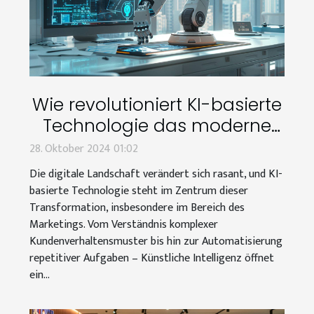
Wie revolutioniert KI-basierte
Technologie das moderne
Marketing?
28. Oktober 2024 01:02
Die digitale Landschaft verändert sich rasant, und KI-
basierte Technologie steht im Zentrum dieser
Transformation, insbesondere im Bereich des
Marketings. Vom Verständnis komplexer
Kundenverhaltensmuster bis hin zur Automatisierung
repetitiver Aufgaben – Künstliche Intelligenz öffnet
ein...