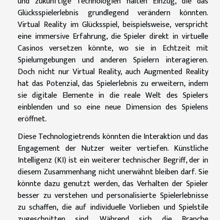
und zukünftige Technologien halten Einzug, die das
Glücksspielerlebnis grundlegend verändern könnten.
Virtual Reality im Glücksspiel, beispielsweise, verspricht
eine immersive Erfahrung, die Spieler direkt in virtuelle
Casinos versetzen könnte, wo sie in Echtzeit mit
Spielumgebungen und anderen Spielern interagieren.
Doch nicht nur Virtual Reality, auch Augmented Reality
hat das Potenzial, das Spielerlebnis zu erweitern, indem
sie digitale Elemente in die reale Welt des Spielers
einblenden und so eine neue Dimension des Spielens
eröffnet.
Diese Technologietrends könnten die Interaktion und das
Engagement der Nutzer weiter vertiefen. Künstliche
Intelligenz (KI) ist ein weiterer technischer Begriff, der in
diesem Zusammenhang nicht unerwähnt bleiben darf. Sie
könnte dazu genutzt werden, das Verhalten der Spieler
besser zu verstehen und personalisierte Spielerlebnisse
zu schaffen, die auf individuelle Vorlieben und Spielstile
zugeschnitten sind. Während sich die Branche