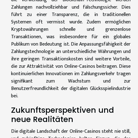
Zahlungen nachvollziehbar und fälschungssicher. Dies
führt zu einer Transparenz, die in traditionellen
Systemen oft vermisst wurde. Zudem ermöglichen
Kryptowährungen schnelle und grenzenlose
Transaktionen, was insbesondere für ein globales
Publikum von Bedeutung ist. Die Anpassungsfähigkeit der
Zahlungstechnologie an unterschiedliche Währungen und
ihre geringen Transaktionskosten sind weitere Vorteile,
die zur Attraktivität von Online-Casinos beitragen. Diese
kontinuierlichen Innovationen im Zahlungsverkehr tragen
signifikant zum Wachstum und zur
Benutzerfreundlichkeit der digitalen Glücksspielindustrie
bei.
Zukunftsperspektiven und
neue Realitäten
Die digitale Landschaft der Online-Casinos steht nie still,