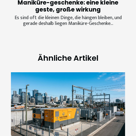
Maniküre-geschenke: eine kleine
geste, große wirkung
Es sind oft die kleinen Dinge, die hängen bleiben, und
gerade deshalb liegen Maniküre-Geschenke...
Ähnliche Artikel