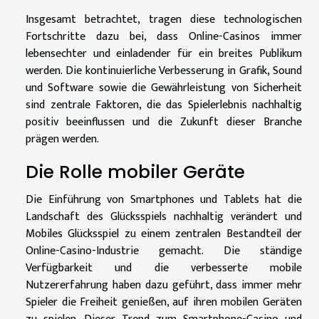
Insgesamt betrachtet, tragen diese technologischen
Fortschritte dazu bei, dass Online-Casinos immer
lebensechter und einladender für ein breites Publikum
werden. Die kontinuierliche Verbesserung in Grafik, Sound
und Software sowie die Gewährleistung von Sicherheit
sind zentrale Faktoren, die das Spielerlebnis nachhaltig
positiv beeinflussen und die Zukunft dieser Branche
prägen werden.
Die Rolle mobiler Geräte
Die Einführung von Smartphones und Tablets hat die
Landschaft des Glücksspiels nachhaltig verändert und
Mobiles Glücksspiel zu einem zentralen Bestandteil der
Online-Casino-Industrie gemacht. Die ständige
Verfügbarkeit und die verbesserte mobile
Nutzererfahrung haben dazu geführt, dass immer mehr
Spieler die Freiheit genießen, auf ihren mobilen Geräten