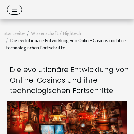
Startseite
Wissenschaft / Hightech
Die evolutionäre Entwicklung von Online-Casinos und ihre
technologischen Fortschritte
Die evolutionäre Entwicklung von
Online-Casinos und ihre
technologischen Fortschritte