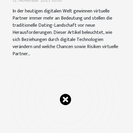
12. November 2025 10:00
In der heutigen digitalen Welt gewinnen virtuelle
Partner immer mehr an Bedeutung und stellen die
traditionelle Dating-Landschaft vor neue
Herausforderungen. Dieser Artikel beleuchtet, wie
sich Beziehungen durch digitale Technologien
verändern und welche Chancen sowie Risiken virtuelle
Partner...