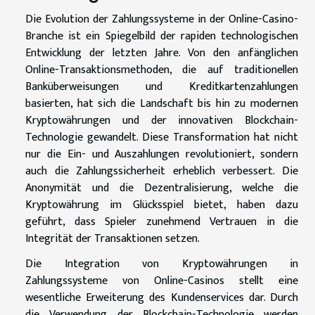
Die Evolution der Zahlungssysteme in der Online-Casino-
Branche ist ein Spiegelbild der rapiden technologischen
Entwicklung der letzten Jahre. Von den anfänglichen
Online-Transaktionsmethoden, die auf traditionellen
Banküberweisungen und Kreditkartenzahlungen
basierten, hat sich die Landschaft bis hin zu modernen
Kryptowährungen und der innovativen Blockchain-
Technologie gewandelt. Diese Transformation hat nicht
nur die Ein- und Auszahlungen revolutioniert, sondern
auch die Zahlungssicherheit erheblich verbessert. Die
Anonymität und die Dezentralisierung, welche die
Kryptowährung im Glücksspiel bietet, haben dazu
geführt, dass Spieler zunehmend Vertrauen in die
Integrität der Transaktionen setzen.
Die Integration von Kryptowährungen in
Zahlungssysteme von Online-Casinos stellt eine
wesentliche Erweiterung des Kundenservices dar. Durch
die Verwendung der Blockchain-Technologie werden