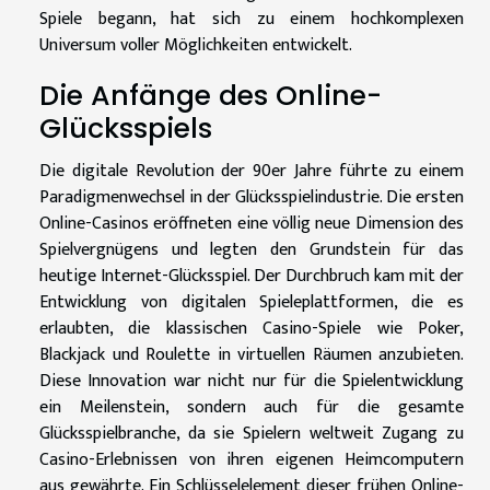
Spiele begann, hat sich zu einem hochkomplexen
Universum voller Möglichkeiten entwickelt.
Die Anfänge des Online-
Glücksspiels
Die digitale Revolution der 90er Jahre führte zu einem
Paradigmenwechsel in der Glücksspielindustrie. Die ersten
Online-Casinos eröffneten eine völlig neue Dimension des
Spielvergnügens und legten den Grundstein für das
heutige Internet-Glücksspiel. Der Durchbruch kam mit der
Entwicklung von digitalen Spieleplattformen, die es
erlaubten, die klassischen Casino-Spiele wie Poker,
Blackjack und Roulette in virtuellen Räumen anzubieten.
Diese Innovation war nicht nur für die Spielentwicklung
ein Meilenstein, sondern auch für die gesamte
Glücksspielbranche, da sie Spielern weltweit Zugang zu
Casino-Erlebnissen von ihren eigenen Heimcomputern
aus gewährte. Ein Schlüsselelement dieser frühen Online-