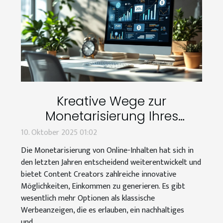
Kreative Wege zur
Monetarisierung Ihres
Online-Inhalts
10. Oktober 2025 01:02
Die Monetarisierung von Online-Inhalten hat sich in
den letzten Jahren entscheidend weiterentwickelt und
bietet Content Creators zahlreiche innovative
Möglichkeiten, Einkommen zu generieren. Es gibt
wesentlich mehr Optionen als klassische
Werbeanzeigen, die es erlauben, ein nachhaltiges
und...