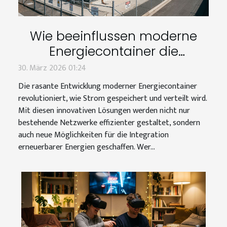
Wie beeinflussen moderne
Energiecontainer die
Energieverteilungsinfrastruktur?
30. März 2026 01:24
Die rasante Entwicklung moderner Energiecontainer
revolutioniert, wie Strom gespeichert und verteilt wird.
Mit diesen innovativen Lösungen werden nicht nur
bestehende Netzwerke effizienter gestaltet, sondern
auch neue Möglichkeiten für die Integration
erneuerbarer Energien geschaffen. Wer...