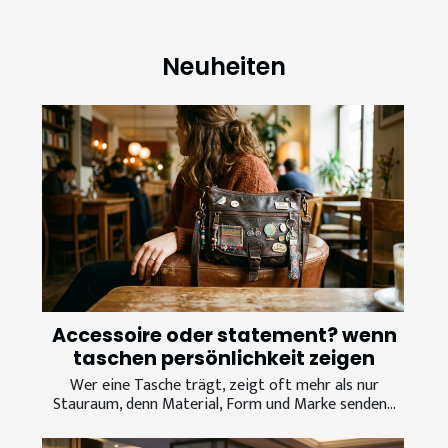
Neuheiten
Accessoire oder statement? wenn
taschen persönlichkeit zeigen
Wer eine Tasche trägt, zeigt oft mehr als nur
Stauraum, denn Material, Form und Marke senden...