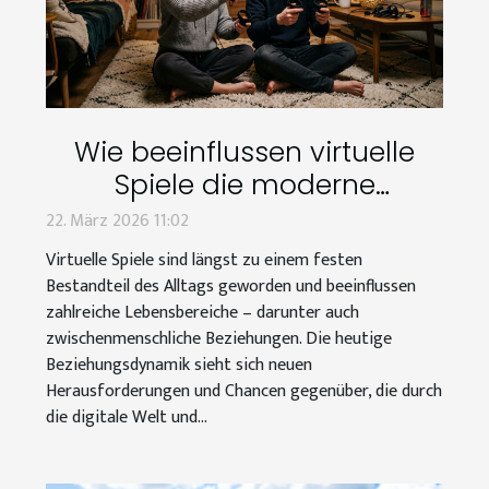
Wie beeinflussen virtuelle
Spiele die moderne
Beziehungsdynamik?
22. März 2026 11:02
Virtuelle Spiele sind längst zu einem festen
Bestandteil des Alltags geworden und beeinflussen
zahlreiche Lebensbereiche – darunter auch
zwischenmenschliche Beziehungen. Die heutige
Beziehungsdynamik sieht sich neuen
Herausforderungen und Chancen gegenüber, die durch
die digitale Welt und...