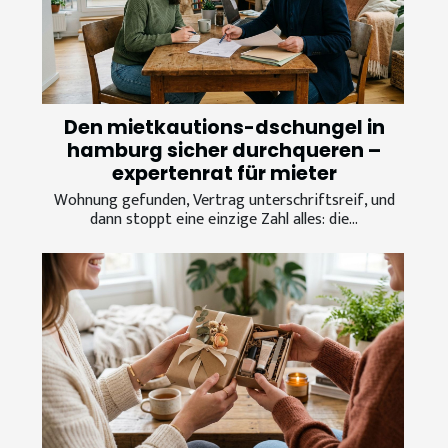
Den mietkautions-dschungel in
hamburg sicher durchqueren –
expertenrat für mieter
Wohnung gefunden, Vertrag unterschriftsreif, und
dann stoppt eine einzige Zahl alles: die...