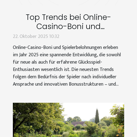
Top Trends bei Online-
Casino-Boni und
Spielerbelohnungen im Jahr
22. Oktober 2025 10:32
2025
Online-Casino-Boni und Spielerbelohnungen erleben
im Jahr 2025 eine spannende Entwicklung, die sowohl
für neue als auch für erfahrene Glücksspiel-
Enthusiasten wesentlich ist. Die neuesten Trends
folgen dem Bedürfnis der Spieler nach individueller
Ansprache und innovativen Bonusstrukturen – und...