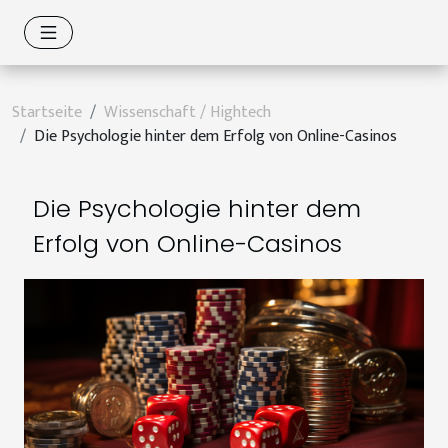
Startseite
Wissenschaft / Hightech
Die Psychologie hinter dem Erfolg von Online-Casinos
Die Psychologie hinter dem
Erfolg von Online-Casinos