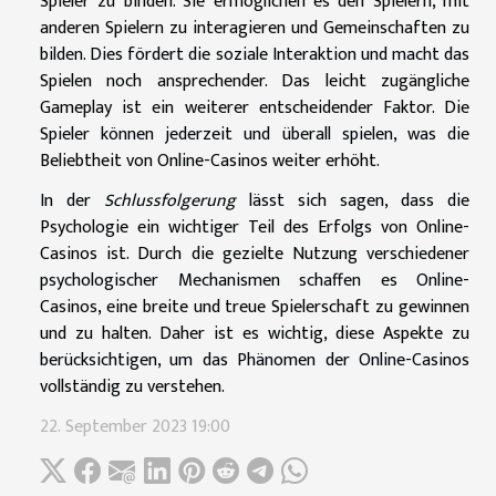
Spieler zu binden. Sie ermöglichen es den Spielern, mit
anderen Spielern zu interagieren und Gemeinschaften zu
bilden. Dies fördert die soziale Interaktion und macht das
Spielen noch ansprechender. Das leicht zugängliche
Gameplay ist ein weiterer entscheidender Faktor. Die
Spieler können jederzeit und überall spielen, was die
Beliebtheit von Online-Casinos weiter erhöht.
In der
Schlussfolgerung
lässt sich sagen, dass die
Psychologie ein wichtiger Teil des Erfolgs von Online-
Casinos ist. Durch die gezielte Nutzung verschiedener
psychologischer Mechanismen schaffen es Online-
Casinos, eine breite und treue Spielerschaft zu gewinnen
und zu halten. Daher ist es wichtig, diese Aspekte zu
berücksichtigen, um das Phänomen der Online-Casinos
vollständig zu verstehen.
22. September 2023 19:00