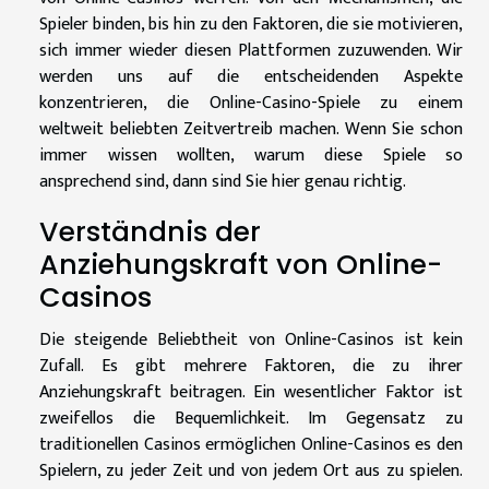
Spieler binden, bis hin zu den Faktoren, die sie motivieren,
sich immer wieder diesen Plattformen zuzuwenden. Wir
werden uns auf die entscheidenden Aspekte
konzentrieren, die Online-Casino-Spiele zu einem
weltweit beliebten Zeitvertreib machen. Wenn Sie schon
immer wissen wollten, warum diese Spiele so
ansprechend sind, dann sind Sie hier genau richtig.
Verständnis der
Anziehungskraft von Online-
Casinos
Die steigende Beliebtheit von Online-Casinos ist kein
Zufall. Es gibt mehrere Faktoren, die zu ihrer
Anziehungskraft beitragen. Ein wesentlicher Faktor ist
zweifellos die Bequemlichkeit. Im Gegensatz zu
traditionellen Casinos ermöglichen Online-Casinos es den
Spielern, zu jeder Zeit und von jedem Ort aus zu spielen.