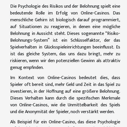
Die Psychologie des Risikos und der Belohnung spielt eine
bedeutende Rolle im Erfolg von Online-Casinos. Das
menschliche Gehirn ist biologisch darauf programmiert,
auf Situationen zu reagieren, in denen eine mögliche
Belohnung in Aussicht steht. Dieses sogenannte “Risiko-
Belohnungs-System” ist ein Schlüsselfaktor, der das
Spielverhalten in Glücksspieleinrichtungen beeinflusst. Es
ist das gleiche System, das uns dazu bringt, mehr zu
riskieren, wenn wir den potenziellen Gewinn als attraktiv
genug empfinden.
Im Kontext von Online-Casinos bedeutet dies, dass
Spieler oft bereit sind, mehr Geld und Zeit in das Spiel zu
investieren, in der Hoffnung auf eine größere Belohnung.
Dieses Verhalten kann durch die spezifischen Merkmale
von Online-Casinos, wie die Unmittelbarkeit des Spiels
und die Anonymität der Spieler, noch verstärkt werden.
Als Beispiel für ein Online-Casino, das diese Psychologie