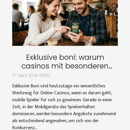
Exklusive boni: warum
casinos mit besonderen
angeboten um mobile
27. April 2026 09:50
spieler werben
Exklusive Boni sind heutzutage ein wesentliches
Werkzeug für Online-Casinos, wenn es darum geht,
mobile Spieler für sich zu gewinnen. Gerade in einer
Zeit, in der Mobilgeräte das Spielverhalten
dominieren, werden besondere Angebote zunehmend
als entscheidend angesehen, um sich von der
Konkurrenz...