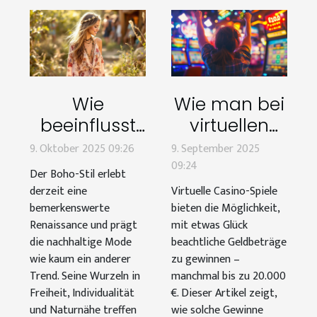
Wie
Wie man bei
beeinflusst
virtuellen
der Boho-Stil
Casino-
9. Oktober 2025 09:26
9. September 2025
moderne
Spielen bis
09:24
Der Boho-Stil erlebt
nachhaltige
zu 20.000 €
derzeit eine
Virtuelle Casino-Spiele
Modetrends?
gewinnen
bemerkenswerte
bieten die Möglichkeit,
Renaissance und prägt
mit etwas Glück
kann
die nachhaltige Mode
beachtliche Geldbeträge
wie kaum ein anderer
zu gewinnen –
Trend. Seine Wurzeln in
manchmal bis zu 20.000
Freiheit, Individualität
€. Dieser Artikel zeigt,
und Naturnähe treffen
wie solche Gewinne