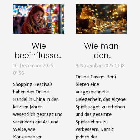
Wie
Wie man
beeinflussen
den
Shopping-
maximalen
16. Dezember 2025
9. November 2025 10:18
Festivals den
Wert aus
01:56
Online-Casino-Boni
Online-
Online-
Shopping-Festivals
bieten eine
Handel in
Casino-Boni
haben den Online-
ausgezeichnete
Handel in China in den
Gelegenheit, das eigene
China?
zieht?
letzten Jahren
Spielbudget zu erhöhen
wesentlich geprägt und
und das gesamte
verändern die Art und
Spielerlebnis zu
Weise, wie
verbessern. Damit
Konsumenten
jedoch der