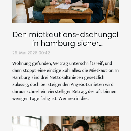
Den mietkautions-dschungel
in hamburg sicher
durchqueren – expertenrat
26. Mai 2026 00:42
für mieter
Wohnung gefunden, Vertrag unterschriftsreif, und
dann stoppt eine einzige Zahl alles: die Mietkaution. In
Hamburg sind drei Nettokaltmieten gesetzlich
zulässig, doch bei steigenden Angebotsmieten wird
daraus schnell ein vierstelliger Betrag, der oft binnen
weniger Tage fällig ist. Wer neu in die...